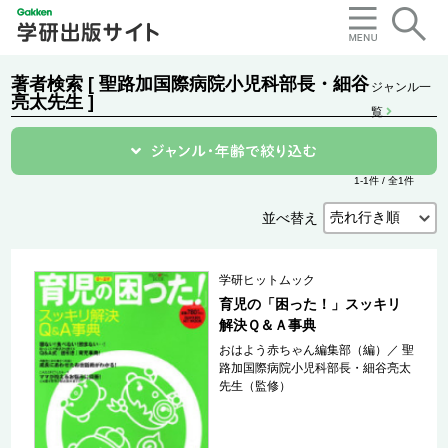
著者検索 [ 聖路加国際病院小児科部長・細谷
ジャンル一
亮太先生 ]
覧
1-1件 / 全1件
並べ替え
学研ヒットムック
育児の「困った！」スッキリ
解決Ｑ＆Ａ事典
おはよう赤ちゃん編集部（編）
／
聖
路加国際病院小児科部長・細谷亮太
先生（監修）