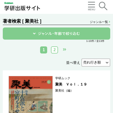
著者検索 [ 聚美社 ]
ジャンル一覧
1-10件 / 全13件
1
2
並べ替え
学研ムック
聚美 Ｖｏｌ．１９
聚美社（編）