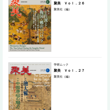
聚美 Ｖｏｌ．２６
聚美社（編）
学研ムック
聚美 Ｖｏｌ．２７
聚美社（編）