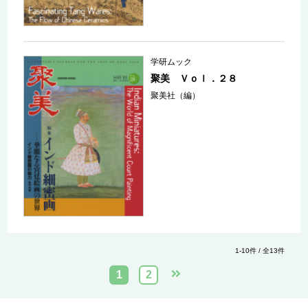
学研ムック
聚美 Ｖｏｌ．２８
聚美社（編）
1-10件 / 全13件
1
2