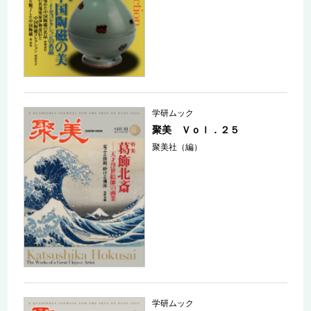
学研ムック
聚美 Ｖｏｌ．２５
聚美社（編）
学研ムック