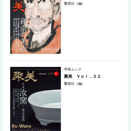
聚美社（編）
学研ムック
聚美 Ｖｏｌ．２２
聚美社（編）