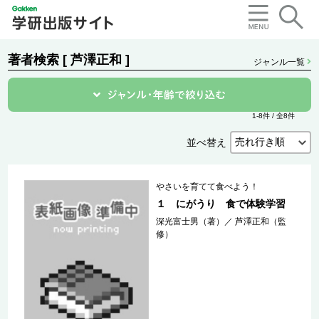
著者検索 [ 芦澤正和 ]
ジャンル一覧
1-8件 / 全8件
並べ替え
やさいを育てて食べよう！
１ にがうり 食で体験学習
深光富士男（著）
／
芦澤正和（監
修）