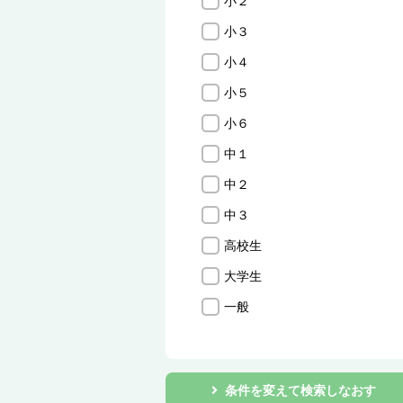
小２
小３
小４
小５
小６
中１
中２
中３
高校生
大学生
一般
条件を変えて検索しなおす