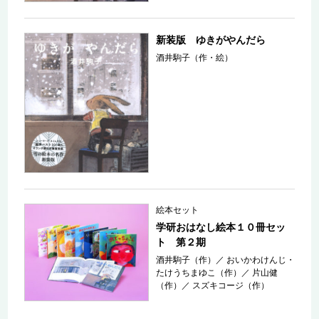
新装版 ゆきがやんだら
酒井駒子（作・絵）
絵本セット
学研おはなし絵本１０冊セッ
ト 第２期
酒井駒子（作）
／
おいかわけんじ・
たけうちまゆこ（作）
／
片山健
（作）
／
スズキコージ（作）