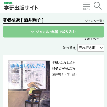
著者検索 [ 酒井駒子 ]
ジャンル一覧
1-3件 / 全3件
並べ替え
学研おはなし絵本
ゆきがやんだら
酒井駒子（作・絵）