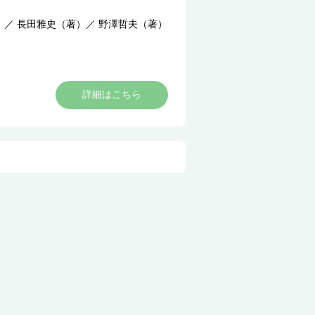
）
／
長田雅史（著）
／
野澤哲夫（著）
詳細はこちら