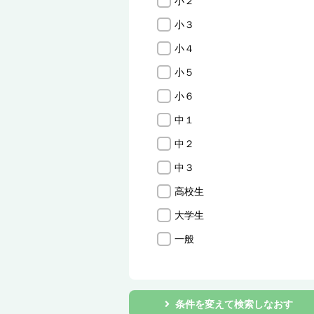
小２
小３
小４
小５
小６
中１
中２
中３
高校生
大学生
一般
条件を変えて検索しなおす