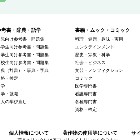
参考書・辞典・語学
書籍・ムック・コミック
幼児向け参考書・問題集
料理・健康・趣味・実用
小学生向け参考書・問題集
エンタテインメント
中学生向け参考書・問題集
歴史・宗教・科学
高校生向け参考書・問題集
社会・ビジネス
辞典（辞書）・事典・字典
文芸・ノンフィクション
資格・検定
コミック
語学
医学専門書
進学・就職
看護専門書
大人の学び直し
各種専門書
資格・検定
個人情報について
著作物の使用等について
サ