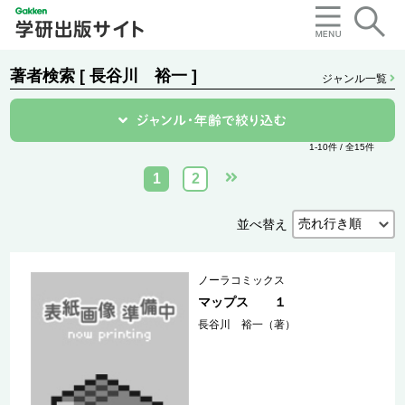
著者検索 [ 長谷川 裕一 ]
ジャンル一覧
1-10件 / 全15件
1
2
並べ替え
ノーラコミックス
マップス １
長谷川 裕一（著）