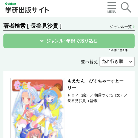
著者検索 [ 長谷見沙貴 ]
ジャンル一覧
1-4件 / 全4件
並べ替え
もえたん ぴくちゃーすとー
りー
ＰＯＰ（絵）
／
朝霧つくね（文）
／
長谷見沙貴（監修）