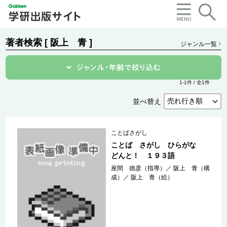
著者検索 [ 阪上 青 ]
ジャンル一覧
1-1件 / 全1件
並べ替え
ことばさがし
ことば さがし ひらがな
どんと！ １９３語
座間 徳彦（指導）
／
阪上 青（構
成）
／
阪上 青（絵）