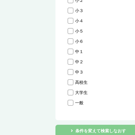
小２
小３
小４
小５
小６
中１
中２
中３
高校生
大学生
一般
条件を変えて検索しなおす