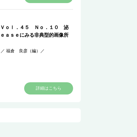
Ｖｏｌ．４５ Ｎｏ．１０ 泌
ｅａｓｅにみる非典型的画像所
）
／
福倉 良彦（編）
／
詳細はこちら