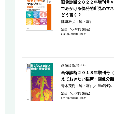
画像診断２０２２年増刊号Ｖ
でみかける偶発的所見のマネ
どう書く？
陣崎雅弘（編・著）
定価 5,940円 (税込)
2022年09月01日発売
画像診断増刊号
画像診断２０１８年増刊号（
えておきたい臨床・画像分類
青木茂樹（編・著）
／
陣崎雅弘
定価 5,500円 (税込)
2018年09月04日発売