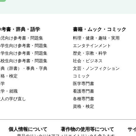
参考書・辞典・語学
書籍・ムック・コミック
幼児向け参考書・問題集
料理・健康・趣味・実用
小学生向け参考書・問題集
エンタテインメント
中学生向け参考書・問題集
歴史・宗教・科学
高校生向け参考書・問題集
社会・ビジネス
辞典（辞書）・事典・字典
文芸・ノンフィクション
資格・検定
コミック
語学
医学専門書
進学・就職
看護専門書
大人の学び直し
各種専門書
資格・検定
個人情報について
著作物の使用等について
サ