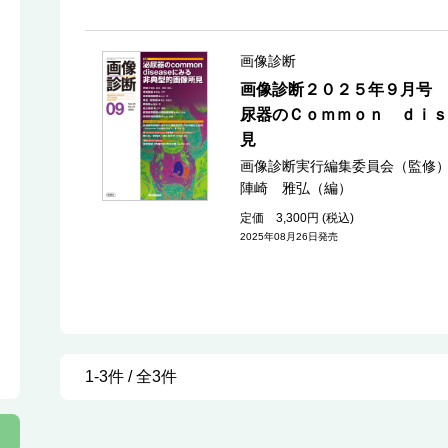
画像診断
画像診断２０２５年９月号 
尿器のＣｏｍｍｏｎ ｄｉｓ
見
画像診断実行編集委員会（監修
陣崎 雅弘（編）
定価 3,300円 (税込)
2025年08月26日発売
1-3件 / 全3件