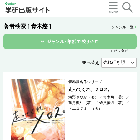
著者検索 [ 青木悠 ]
ジャンル一覧
1-1件 / 全1件
並べ替え
青春訳名作シリーズ
走ってくれ、メロス。
海野さやか（著）
／
青木悠（著）
／
望月滋斗（著）
／
蜂八優月（著）
／
・エコツミ・（著）