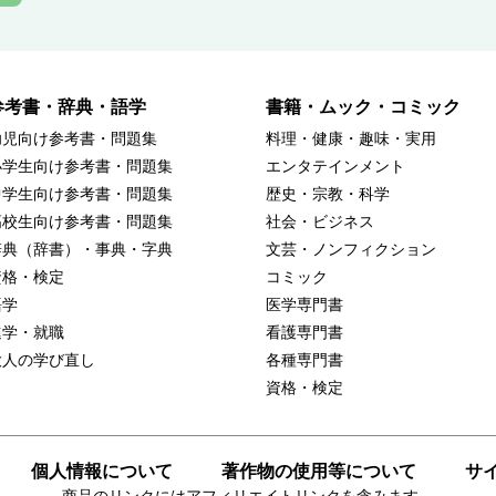
参考書・辞典・語学
書籍・ムック・コミック
幼児向け参考書・問題集
料理・健康・趣味・実用
小学生向け参考書・問題集
エンタテインメント
中学生向け参考書・問題集
歴史・宗教・科学
高校生向け参考書・問題集
社会・ビジネス
辞典（辞書）・事典・字典
文芸・ノンフィクション
資格・検定
コミック
語学
医学専門書
進学・就職
看護専門書
大人の学び直し
各種専門書
資格・検定
個人情報について
著作物の使用等について
サ