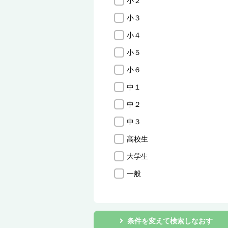
小２
小３
小４
小５
小６
中１
中２
中３
高校生
大学生
一般
条件を変えて検索しなおす