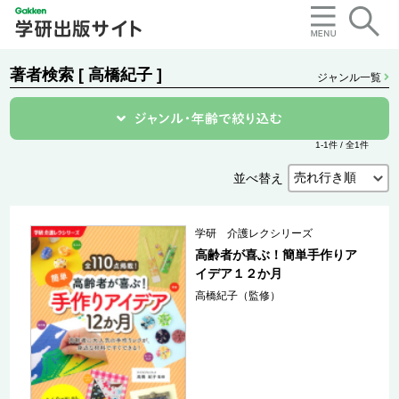
著者検索 [ 高橋紀子 ]
ジャンル一覧
1-1件 / 全1件
並べ替え
学研 介護レクシリーズ
高齢者が喜ぶ！簡単手作りア
イデア１２か月
高橋紀子（監修）