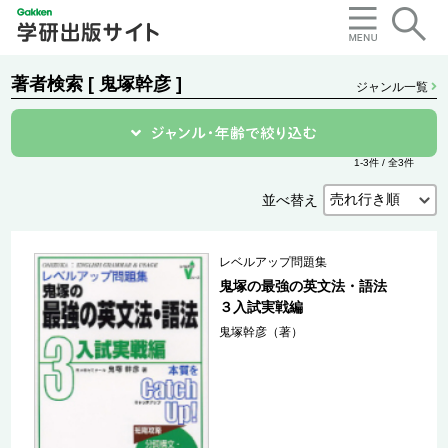
著者検索 [ 鬼塚幹彦 ]
ジャンル一覧
1-3件 / 全3件
並べ替え
レベルアップ問題集
鬼塚の最強の英文法・語法
３入試実戦編
鬼塚幹彦（著）