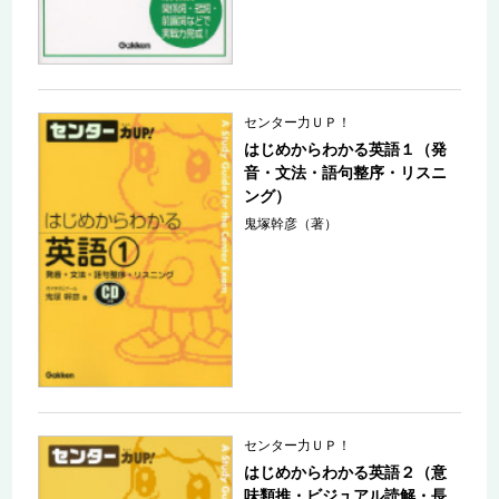
センター力ＵＰ！
はじめからわかる英語１（発
音・文法・語句整序・リスニ
ング）
鬼塚幹彦（著）
センター力ＵＰ！
はじめからわかる英語２（意
味類推・ビジュアル読解・長