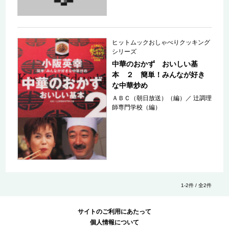
ヒットムックおしゃべりクッキング
シリーズ
中華のおかず おいしい基
本 ２ 簡単！みんなが好き
な中華炒め
ＡＢＣ（朝日放送）（編）
／
辻調理
師専門学校（編）
1-2件 / 全2件
サイトのご利用にあたって
個人情報について