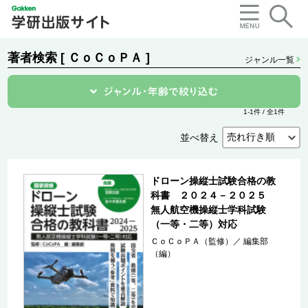
著者検索 [ ＣｏＣｏＰＡ ]
ジャンル一覧
1-1件 / 全1件
並べ替え
ドローン操縦士試験合格の教
科書 ２０２４－２０２５
無人航空機操縦士学科試験
（一等・二等）対応
ＣｏＣｏＰＡ（監修）
／
編集部
（編）