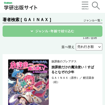
著者検索 [ ＧＡＩＮＡＸ ]
ジャンル一覧
1-3件 / 全3件
並べ替え
放課後のプレアデス
放課後だけの魔法使い！すば
るとなぞの少年
ＧＡＩＮＡＸ（原作）
／
鯉沼菜奈
（絵）