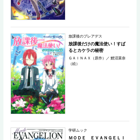
放課後のプレアデス
放課後だけの魔法使い！すば
るとカケラの秘密
ＧＡＩＮＡＸ（原作）
／
鯉沼菜奈
（絵）
学研ムック
ＭＯＤＥ ＥＶＡＮＧＥＬＩ