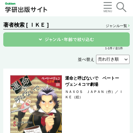
著者検索 [ ＩＫＥ ]
ジャンル一覧
1-1件 / 全1件
並べ替え
運命と呼ばないで ベートー
ヴェン４コマ劇場
ＮＡＸＯＳ ＪＡＰＡＮ（作）
／
Ｉ
ＫＥ（絵）