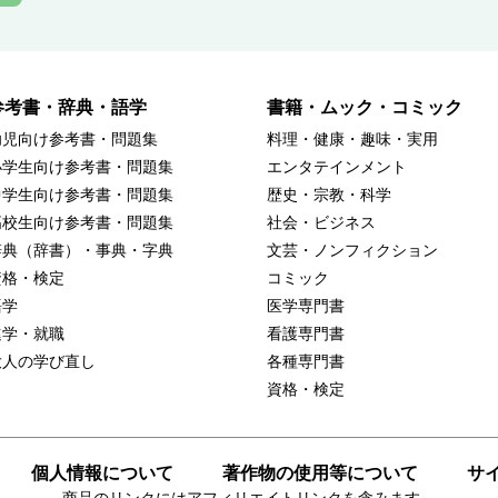
参考書・辞典・語学
書籍・ムック・コミック
幼児向け参考書・問題集
料理・健康・趣味・実用
小学生向け参考書・問題集
エンタテインメント
中学生向け参考書・問題集
歴史・宗教・科学
高校生向け参考書・問題集
社会・ビジネス
辞典（辞書）・事典・字典
文芸・ノンフィクション
資格・検定
コミック
語学
医学専門書
進学・就職
看護専門書
大人の学び直し
各種専門書
資格・検定
個人情報について
著作物の使用等について
サ