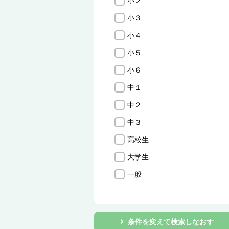
小２
小３
小４
小５
小６
中１
中２
中３
高校生
大学生
一般
条件を変えて検索しなおす