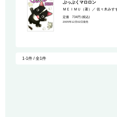
ぷっぷくマロロン
ＭＥＩＭＵ（著）
／
佐々木みす
定価 734円 (税込)
2005年12月02日発売
1-1件 / 全1件