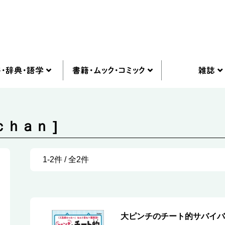
ｃｈａｎ ]
1-2件 / 全2件
大ピンチのチート的サバイバ