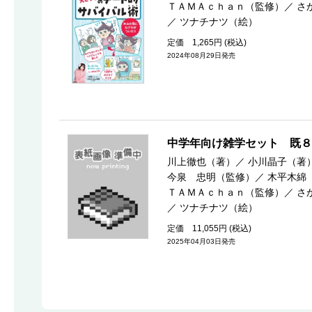
ＴＡＭＡｃｈａｎ（監修）
／
さ
／
ツナチナツ（絵）
定価 1,265円 (税込)
2024年08月29日発売
中学年向け雑学セット 既８
川上徹也（著）
／
小川晶子（著
今泉 忠明（監修）
／
木平木綿
ＴＡＭＡｃｈａｎ（監修）
／
さ
／
ツナチナツ（絵）
定価 11,055円 (税込)
2025年04月03日発売