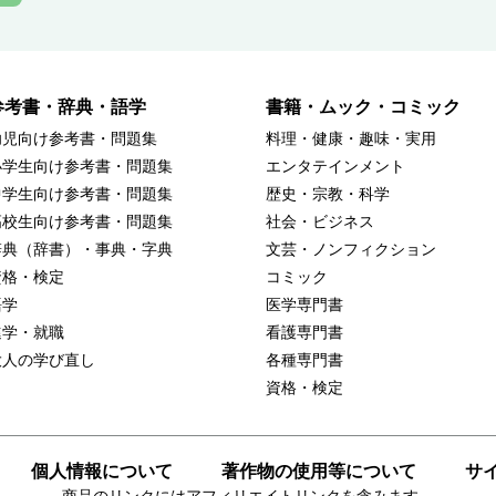
参考書・辞典・語学
書籍・ムック・コミック
幼児向け参考書・問題集
料理・健康・趣味・実用
小学生向け参考書・問題集
エンタテインメント
中学生向け参考書・問題集
歴史・宗教・科学
高校生向け参考書・問題集
社会・ビジネス
辞典（辞書）・事典・字典
文芸・ノンフィクション
資格・検定
コミック
語学
医学専門書
進学・就職
看護専門書
大人の学び直し
各種専門書
資格・検定
個人情報について
著作物の使用等について
サ