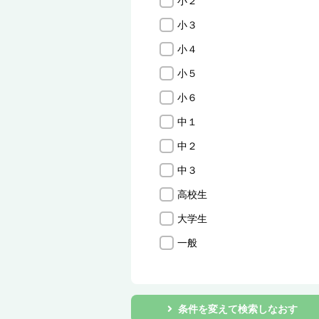
小２
小３
小４
小５
小６
中１
中２
中３
高校生
大学生
一般
条件を変えて検索しなおす