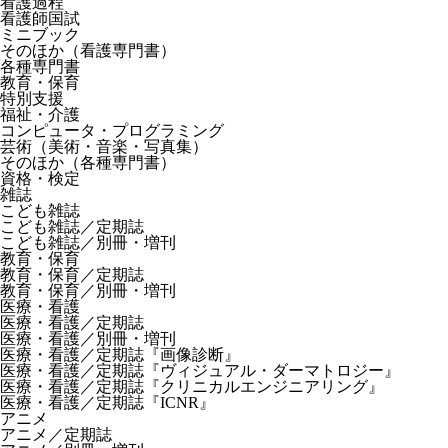
看護過程
看護師国試
ミニブック
そのほか（看護専門書）
各種専門書
教育・保育
特別支援
福祉・介護
コンピュータ・プログラミング
芸術（美術・音楽・写真集）
そのほか（各種専門書）
資格・検定
雑誌
こども雑誌
こども雑誌／定期誌
こども雑誌／別冊・増刊
教育・保育
教育・保育／定期誌
教育・保育／別冊・増刊
医療・看護
医療・看護／定期誌
医療・看護／別冊・増刊
医療・看護／定期誌『画像診断』
医療・看護／定期誌『ヴィジュアル・ダーマトロジー』
医療・看護／定期誌『クリニカルエンジニアリング』
医療・看護／定期誌『ICNR』
アニメ
アニメ／定期誌