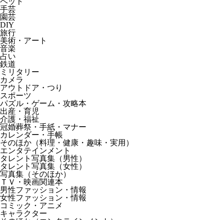
ペット
手芸
園芸
DIY
旅行
美術・アート
音楽
占い
鉄道
ミリタリー
カメラ
アウトドア・つり
スポーツ
パズル・ゲーム・攻略本
出産・育児
介護・福祉
冠婚葬祭・手紙・マナー
カレンダー・手帳
そのほか（料理・健康・趣味・実用）
エンタテインメント
タレント写真集（男性）
タレント写真集（女性）
写真集（そのほか）
ＴＶ・映画関連本
男性ファッション・情報
女性ファッション・情報
コミック・アニメ
キャラクター