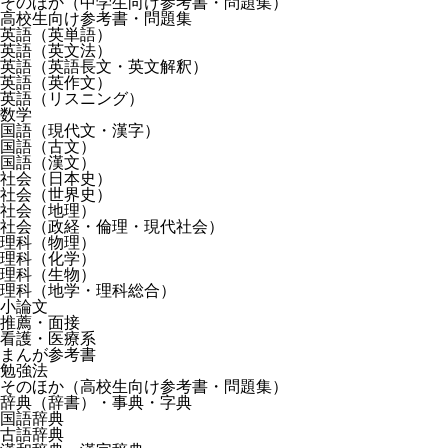
そのほか（中学生向け参考書・問題集）
高校生向け参考書・問題集
英語（英単語）
英語（英文法）
英語（英語長文・英文解釈）
英語（英作文）
英語（リスニング）
数学
国語（現代文・漢字）
国語（古文）
国語（漢文）
社会（日本史）
社会（世界史）
社会（地理）
社会（政経・倫理・現代社会）
理科（物理）
理科（化学）
理科（生物）
理科（地学・理科総合）
小論文
推薦・面接
看護・医療系
まんが参考書
勉強法
そのほか（高校生向け参考書・問題集）
辞典（辞書）・事典・字典
国語辞典
古語辞典