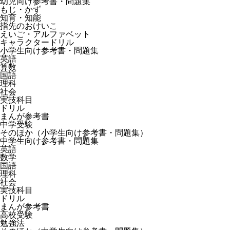
幼児向け参考書・問題集
もじ・かず
知育・知能
指先のおけいこ
えいご・アルファベット
キャラクタードリル
小学生向け参考書・問題集
英語
算数
国語
理科
社会
実技科目
ドリル
まんが参考書
中学受験
そのほか（小学生向け参考書・問題集）
中学生向け参考書・問題集
英語
数学
国語
理科
社会
実技科目
ドリル
まんが参考書
高校受験
勉強法