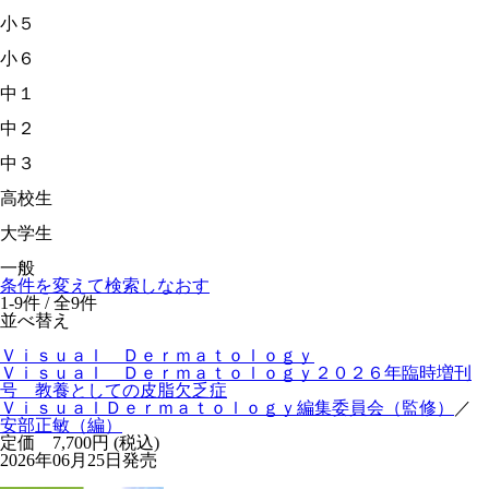
小５
小６
中１
中２
中３
高校生
大学生
一般
条件を変えて検索しなおす
1-9件 / 全9件
並べ替え
Ｖｉｓｕａｌ Ｄｅｒｍａｔｏｌｏｇｙ
Ｖｉｓｕａｌ Ｄｅｒｍａｔｏｌｏｇｙ２０２６年臨時増刊
号 教養としての皮脂欠乏症
ＶｉｓｕａｌＤｅｒｍａｔｏｌｏｇｙ編集委員会（監修）
／
安部正敏（編）
定価 7,700円 (税込)
2026年06月25日発売