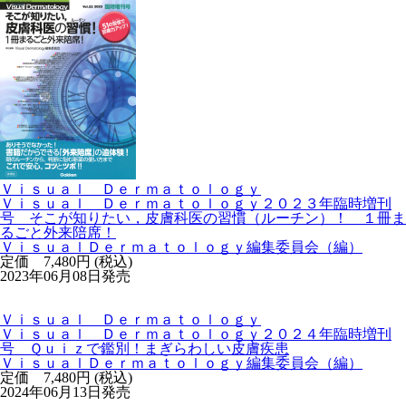
Ｖｉｓｕａｌ Ｄｅｒｍａｔｏｌｏｇｙ
Ｖｉｓｕａｌ Ｄｅｒｍａｔｏｌｏｇｙ２０２３年臨時増刊
号 そこが知りたい，皮膚科医の習慣（ルーチン）！ １冊ま
るごと外来陪席！
ＶｉｓｕａｌＤｅｒｍａｔｏｌｏｇｙ編集委員会（編）
定価 7,480円 (税込)
2023年06月08日発売
Ｖｉｓｕａｌ Ｄｅｒｍａｔｏｌｏｇｙ
Ｖｉｓｕａｌ Ｄｅｒｍａｔｏｌｏｇｙ２０２４年臨時増刊
号 Ｑｕｉｚで鑑別！まぎらわしい皮膚疾患
ＶｉｓｕａｌＤｅｒｍａｔｏｌｏｇｙ編集委員会（編）
定価 7,480円 (税込)
2024年06月13日発売