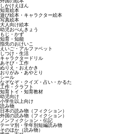
外国の絵本
しかけえほん
知育絵本
遊び絵本・キャラクター絵本
写真絵本
大人向け絵本
幼児おべんきょう
もじ・かず
知育・知能
指先のおけいこ
えいご・アルファベット
しつけ・生活
キャラクタードリル
あそび・工作
ぬりえ・おえかき
おりがみ・あやとり
シール
なぞなぞ・クイズ・占い・かるた
工作・クラフト
知育トイ・知育教材
幼児向け
小学生以上向け
読み物
日本の読み物（フィクション）
外国の読み物（フィクション）
ノンフィクション・伝記
テーマ別・学年別短編読み物
そのほか（読み物）