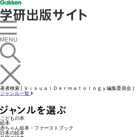
著者検索 [ ＶｉｓｕａｌＤｅｒｍａｔｏｌｏｇｙ編集委員会 ]
ジャンル一覧
こどもの本
絵本
赤ちゃん絵本・ファーストブック
日本の絵本