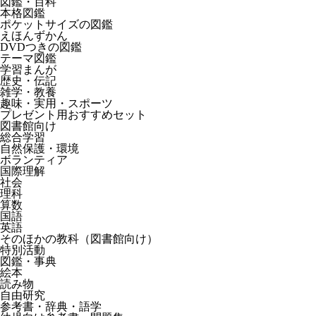
図鑑・百科
本格図鑑
ポケットサイズの図鑑
えほんずかん
DVDつきの図鑑
テーマ図鑑
学習まんが
歴史・伝記
雑学・教養
趣味・実用・スポーツ
プレゼント用おすすめセット
図書館向け
総合学習
自然保護・環境
ボランティア
国際理解
社会
理科
算数
国語
英語
そのほかの教科（図書館向け）
特別活動
図鑑・事典
絵本
読み物
自由研究
参考書・辞典・語学