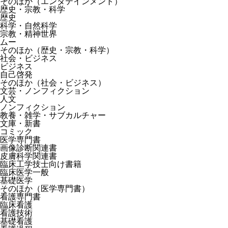
そのほか（エンタテインメント）
歴史・宗教・科学
歴史
科学・自然科学
宗教・精神世界
ムー
そのほか（歴史・宗教・科学）
社会・ビジネス
ビジネス
自己啓発
そのほか（社会・ビジネス）
文芸・ノンフィクション
人文
ノンフィクション
教養・雑学・サブカルチャー
文庫・新書
コミック
医学専門書
画像診断関連書
皮膚科学関連書
臨床工学技士向け書籍
臨床医学一般
基礎医学
そのほか（医学専門書）
看護専門書
臨床看護
看護技術
基礎看護