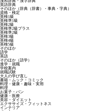
漢和辞典・漢字辞典
英語辞典
そのほか（辞典（辞書）・事典・字典）
資格・検定
英検1級
英検準1級
英検2級
英検準2級プラス
英検準2級
英検3級
英検4級
英検5級
そのほか
語学
英語
そのほか（語学）
進学・就職
学校案内
就職試験
大人の学び直し
書籍・ムック・コミック
料理・健康・趣味・実用
料理
お菓子・パン
健康・医療
美容・ダイエット
エクササイズ・フィットネス
インテリア