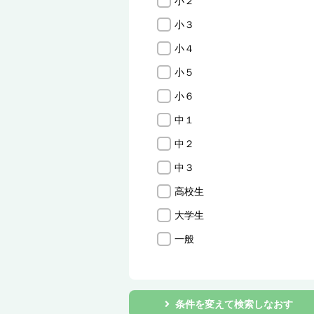
小２
小３
小４
小５
小６
中１
中２
中３
高校生
大学生
一般
条件を変えて検索しなおす