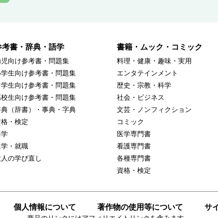
参考書・辞典・語学
書籍・ムック・コミック
幼児向け参考書・問題集
料理・健康・趣味・実用
小学生向け参考書・問題集
エンタテインメント
中学生向け参考書・問題集
歴史・宗教・科学
高校生向け参考書・問題集
社会・ビジネス
辞典（辞書）・事典・字典
文芸・ノンフィクション
資格・検定
コミック
語学
医学専門書
進学・就職
看護専門書
大人の学び直し
各種専門書
資格・検定
個人情報について
著作物の使用等について
サ