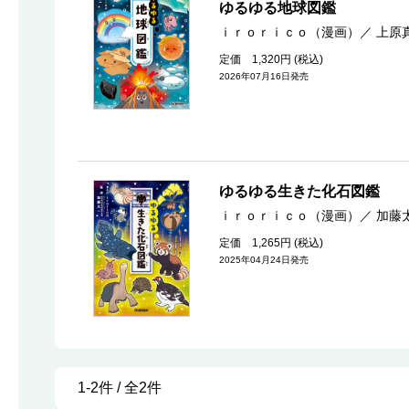
ゆるゆる地球図鑑
ｉｒｏｒｉｃｏ（漫画）
／
上原
定価 1,320円 (税込)
2026年07月16日発売
ゆるゆる生きた化石図鑑
ｉｒｏｒｉｃｏ（漫画）
／
加藤
定価 1,265円 (税込)
2025年04月24日発売
1-2件 / 全2件