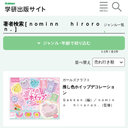
著者検索 [ ｎｏｍｉｎｎ ｈｉｒｏｒｏ
ジャンル一覧
ｎ． ]
1-1件 / 全1件
並べ替え
ガールズクラフト
推し色ホイップデコレーショ
ン
Ｇａｋｋｅｎ（編）
／
ｎｏｍｉｎ
ｎ ｈｉｒｏｒｏｎ．（監修）