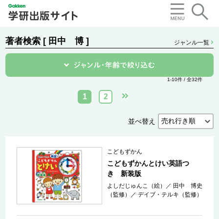
著者検索 [ 田中 博 ]
ジャンル一覧
1-10件 / 全32件
1
2
並べ替え
こどもずかん
こどもずかんとけい英語つ
き 新装版
よしだじゅんこ（絵）
／
田中 博史
（監修）
／
デイブ・テルキ（監修）