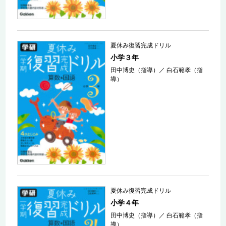
夏休み復習完成ドリル
小学３年
田中博史（指導）
／
白石範孝（指
導）
夏休み復習完成ドリル
小学４年
田中博史（指導）
／
白石範孝（指
導）