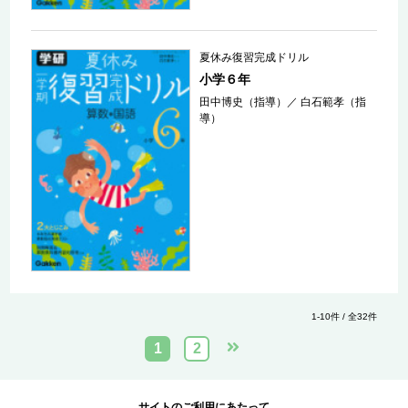
夏休み復習完成ドリル
小学６年
田中博史（指導）
／
白石範孝（指
導）
1-10件 / 全32件
1
2
サイトのご利用にあたって