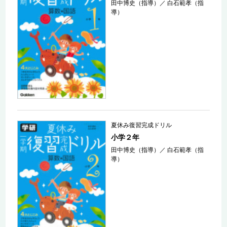
田中博史（指導）
／
白石範孝（指
導）
夏休み復習完成ドリル
小学２年
田中博史（指導）
／
白石範孝（指
導）