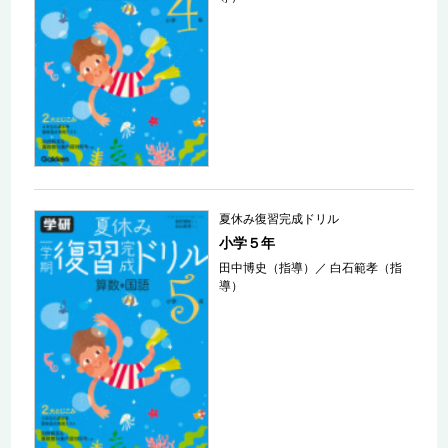
夏休み復習完成ドリル
小学５年
田中博史（指導）
／
白石範孝（指
導）