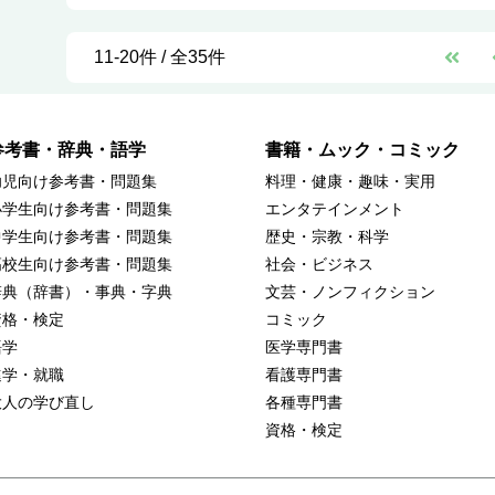
11-20件 / 全35件
参考書・辞典・語学
書籍・ムック・コミック
幼児向け参考書・問題集
料理・健康・趣味・実用
小学生向け参考書・問題集
エンタテインメント
中学生向け参考書・問題集
歴史・宗教・科学
高校生向け参考書・問題集
社会・ビジネス
辞典（辞書）・事典・字典
文芸・ノンフィクション
資格・検定
コミック
語学
医学専門書
進学・就職
看護専門書
大人の学び直し
各種専門書
資格・検定