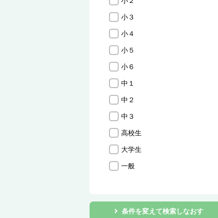
小２
小３
小４
小５
小６
中１
中２
中３
高校生
大学生
一般
条件を変えて検索しなおす