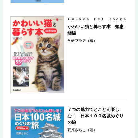
Ｇａｋｋｅｎ Ｐｅｔ Ｂｏｏｋｓ
かわいい猫と暮らす本 知恵
袋編
学研プラス（編）
７つの魅力でとことん楽し
む！ 日本１００名城めぐり
の旅
萩原さちこ（著）