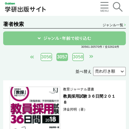
著者検索
ジャンル一覧
30561-30570件 / 全32624件
3056
3057
3058
並べ替え
教育ジャーナル選書
教員採用試験３６日間２０１
８
津金邦明（著）