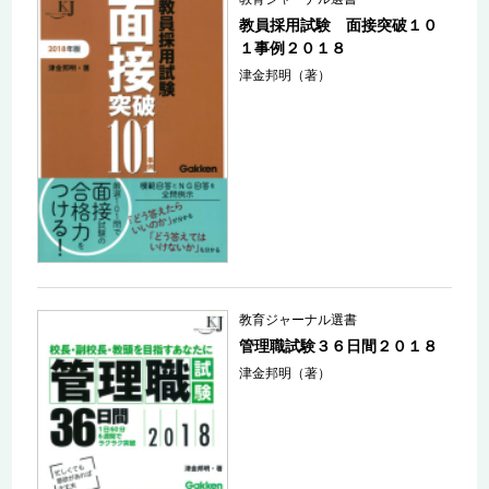
教員採用試験 面接突破１０
１事例２０１８
津金邦明（著）
教育ジャーナル選書
管理職試験３６日間２０１８
津金邦明（著）