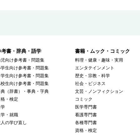
参考書・辞典・語学
書籍・ムック・コミック
幼児向け参考書・問題集
料理・健康・趣味・実用
小学生向け参考書・問題集
エンタテインメント
中学生向け参考書・問題集
歴史・宗教・科学
高校生向け参考書・問題集
社会・ビジネス
辞典（辞書）・事典・字典
文芸・ノンフィクション
資格・検定
コミック
語学
医学専門書
進学・就職
看護専門書
大人の学び直し
各種専門書
資格・検定