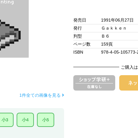
発売日
1991年06月27日
発行
Ｇａｋｋｅｎ
判型
Ｂ６
ページ数
159頁
ISBN
978-4-05-105773-
ご購入は
1件全ての画像を見る
小3
小4
小5