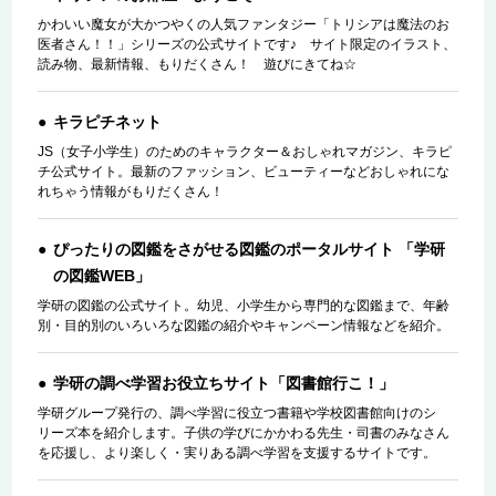
かわいい魔女が大かつやくの人気ファンタジー「トリシアは魔法のお
医者さん！！」シリーズの公式サイトです♪ サイト限定のイラスト、
読み物、最新情報、もりだくさん！ 遊びにきてね☆
キラピチネット
JS（女子小学生）のためのキャラクター＆おしゃれマガジン、キラピ
チ公式サイト。最新のファッション、ビューティーなどおしゃれにな
れちゃう情報がもりだくさん！
ぴったりの図鑑をさがせる図鑑のポータルサイト 「学研
の図鑑WEB」
学研の図鑑の公式サイト。幼児、小学生から専門的な図鑑まで、年齢
別・目的別のいろいろな図鑑の紹介やキャンペーン情報などを紹介。
学研の調べ学習お役立ちサイト「図書館行こ！」
学研グループ発行の、調べ学習に役立つ書籍や学校図書館向けのシ
リーズ本を紹介します。子供の学びにかかわる先生・司書のみなさん
を応援し、より楽しく・実りある調べ学習を支援するサイトです。