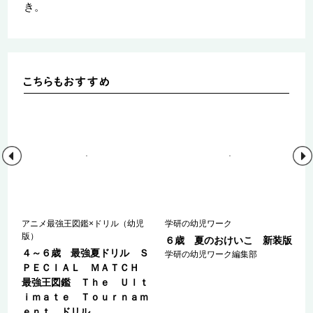
き。
児
アニメ最強王図鑑×ドリル（幼児
学研の幼児ワーク
版）
６歳 夏のおけいこ 新装版
Ｓ
４～６歳 最強夏ドリル Ｓ
学研の幼児ワーク編集部
Ｈ
ＰＥＣＩＡＬ ＭＡＴＣＨ
ｔ
最強王図鑑 Ｔｈｅ Ｕｌｔ
ｍ
ｉｍａｔｅ Ｔｏｕｒｎａｍ
ｅｎｔ ドリル