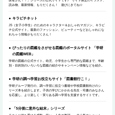
医者さん！！」シリーズの公式サイトです♪ サイト限定のイラスト、
読み物、最新情報、もりだくさん！ 遊びにきてね☆
キラピチネット
JS（女子小学生）のためのキャラクター＆おしゃれマガジン、キラピ
チ公式サイト。最新のファッション、ビューティーなどおしゃれにな
れちゃう情報がもりだくさん！
ぴったりの図鑑をさがせる図鑑のポータルサイト 「学研
の図鑑WEB」
学研の図鑑の公式サイト。幼児、小学生から専門的な図鑑まで、年齢
別・目的別のいろいろな図鑑の紹介やキャンペーン情報などを紹介。
学研の調べ学習お役立ちサイト「図書館行こ！」
学研グループ発行の、調べ学習に役立つ書籍や学校図書館向けのシ
リーズ本を紹介します。子供の学びにかかわる先生・司書のみなさん
を応援し、より楽しく・実りある調べ学習を支援するサイトです。
「5分後に意外な結末」シリーズ