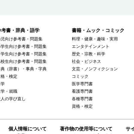
参考書・辞典・語学
書籍・ムック・コミック
幼児向け参考書・問題集
料理・健康・趣味・実用
小学生向け参考書・問題集
エンタテインメント
中学生向け参考書・問題集
歴史・宗教・科学
高校生向け参考書・問題集
社会・ビジネス
辞典（辞書）・事典・字典
文芸・ノンフィクション
資格・検定
コミック
語学
医学専門書
進学・就職
看護専門書
大人の学び直し
各種専門書
資格・検定
個人情報について
著作物の使用等について
サ