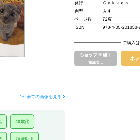
発行
Ｇａｋｋｅｎ
判型
Ａ４
ページ数
72頁
ISBN
978-4-05-201858-
ご購入は
1件全ての画像を見る
代
40歳代
代
70歳以上