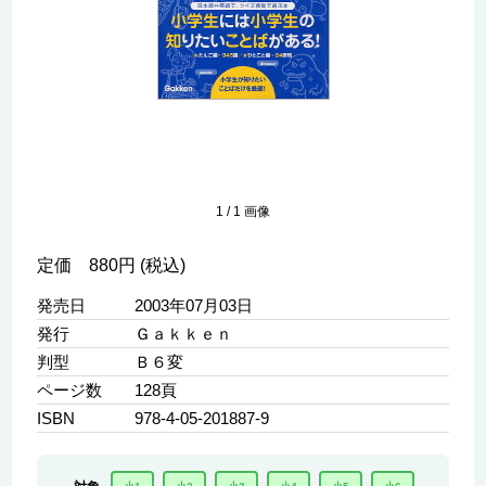
1
/
1
画像
定価 880円 (税込)
発売日
2003年07月03日
発行
Ｇａｋｋｅｎ
判型
Ｂ６変
ページ数
128頁
ISBN
978-4-05-201887-9