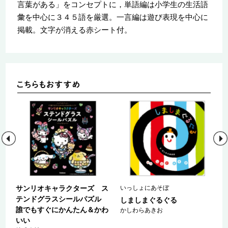
言葉がある」をコンセプトに，単語編は小学生の生活語
彙を中心に３４５語を厳選。一言編は遊び表現を中心に
掲載。文字が消える赤シート付。
サンリオキャラクターズ ス
いっしょにあそぼ
テンドグラスシールパズル
つ
しましまぐるぐる
誰でもすぐにかんたん＆かわ
かしわらあきお
いい
こ