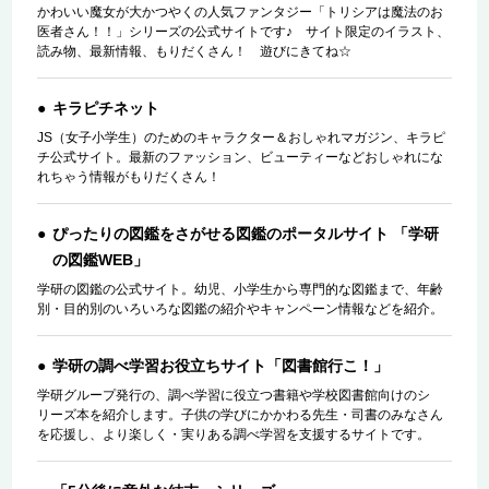
かわいい魔女が大かつやくの人気ファンタジー「トリシアは魔法のお
医者さん！！」シリーズの公式サイトです♪ サイト限定のイラスト、
読み物、最新情報、もりだくさん！ 遊びにきてね☆
キラピチネット
JS（女子小学生）のためのキャラクター＆おしゃれマガジン、キラピ
チ公式サイト。最新のファッション、ビューティーなどおしゃれにな
れちゃう情報がもりだくさん！
ぴったりの図鑑をさがせる図鑑のポータルサイト 「学研
の図鑑WEB」
学研の図鑑の公式サイト。幼児、小学生から専門的な図鑑まで、年齢
別・目的別のいろいろな図鑑の紹介やキャンペーン情報などを紹介。
学研の調べ学習お役立ちサイト「図書館行こ！」
学研グループ発行の、調べ学習に役立つ書籍や学校図書館向けのシ
リーズ本を紹介します。子供の学びにかかわる先生・司書のみなさん
を応援し、より楽しく・実りある調べ学習を支援するサイトです。