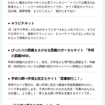
かわいい魔女が大かつやくの人気ファンタジー「トリシアは魔法のお
医者さん！！」シリーズの公式サイトです♪ サイト限定のイラスト、
読み物、最新情報、もりだくさん！ 遊びにきてね☆
キラピチネット
JS（女子小学生）のためのキャラクター＆おしゃれマガジン、キラピ
チ公式サイト。最新のファッション、ビューティーなどおしゃれにな
れちゃう情報がもりだくさん！
ぴったりの図鑑をさがせる図鑑のポータルサイト 「学研
の図鑑WEB」
学研の図鑑の公式サイト。幼児、小学生から専門的な図鑑まで、年齢
別・目的別のいろいろな図鑑の紹介やキャンペーン情報などを紹介。
学研の調べ学習お役立ちサイト「図書館行こ！」
学研グループ発行の、調べ学習に役立つ書籍や学校図書館向けのシ
リーズ本を紹介します。子供の学びにかかわる先生・司書のみなさん
を応援し、より楽しく・実りある調べ学習を支援するサイトです。