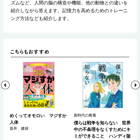
ズムなど、人間の脳の構造や機能、他の動物との違いを
紹介しながら答えます。記憶力を高めるためのトレーニ
ング方法なども紹介します。
郎
めくってオモロい マジすか
新時代の教養
県
人体
僕らは戦争を知らない 世界
坂井 建雄
中の不条理をなくすためにキ
ミができること ハンディ版