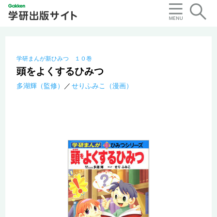
学研まんが新ひみつ １０巻
頭をよくするひみつ
多湖輝（監修）
せりふみこ（漫画）