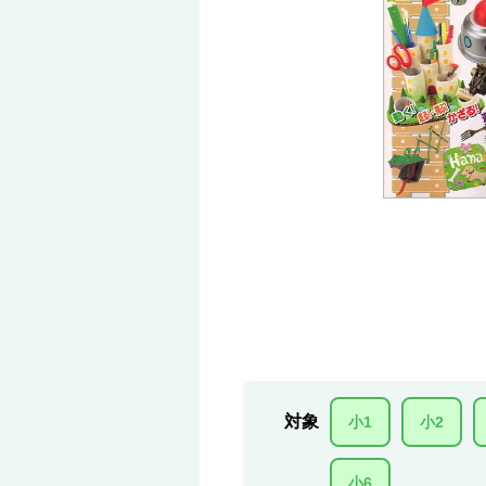
対象
小1
小2
小6