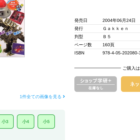
発売日
2004年06月24日
発行
Ｇａｋｋｅｎ
判型
Ｂ５
ページ数
160頁
ISBN
978-4-05-202080-
ご購入は
1件全ての画像を見る
小3
小4
小5