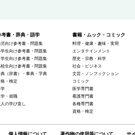
参考書・辞典・語学
書籍・ムック・コミック
幼児向け参考書・問題集
料理・健康・趣味・実用
小学生向け参考書・問題集
エンタテインメント
中学生向け参考書・問題集
歴史・宗教・科学
高校生向け参考書・問題集
社会・ビジネス
辞典（辞書）・事典・字典
文芸・ノンフィクション
資格・検定
コミック
語学
医学専門書
進学・就職
看護専門書
大人の学び直し
各種専門書
資格・検定
個人情報について
著作物の使用等について
サ