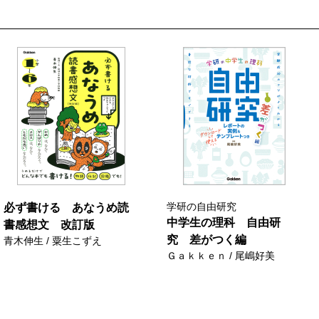
学研の自由研究
必ず書ける あなうめ読
中学生の理科 自由研
書感想文 改訂版
究 差がつく編
青木伸生 / 粟生こずえ
Ｇａｋｋｅｎ / 尾嶋好美