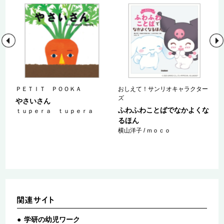
ー
ＰＥＴＩＴ ＰＯＯＫＡ
おしえて！サンリオキャラクター
ズ
やさいさん
す
ふわふわことばでなかよくな
ｔｕｐｅｒａ ｔｕｐｅｒａ
るほん
横山洋子 / ｍｏｃｏ
学研の幼児ワーク