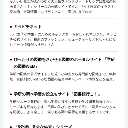
かわいい魔女が大かつやくの人気ファンタジー「トリシアは魔法のお
医者さん！！」シリーズの公式サイトです♪ サイト限定のイラスト、
読み物、最新情報、もりだくさん！ 遊びにきてね☆
キラピチネット
JS（女子小学生）のためのキャラクター＆おしゃれマガジン、キラピ
チ公式サイト。最新のファッション、ビューティーなどおしゃれにな
れちゃう情報がもりだくさん！
ぴったりの図鑑をさがせる図鑑のポータルサイト 「学研
の図鑑WEB」
学研の図鑑の公式サイト。幼児、小学生から専門的な図鑑まで、年齢
別・目的別のいろいろな図鑑の紹介やキャンペーン情報などを紹介。
学研の調べ学習お役立ちサイト「図書館行こ！」
学研グループ発行の、調べ学習に役立つ書籍や学校図書館向けのシ
リーズ本を紹介します。子供の学びにかかわる先生・司書のみなさん
を応援し、より楽しく・実りある調べ学習を支援するサイトです。
「5分後に意外な結末」シリーズ