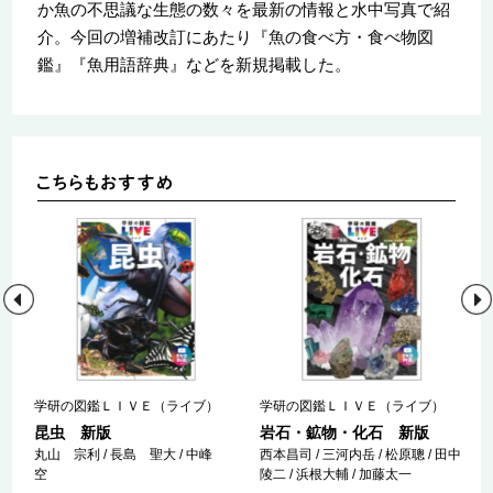
か魚の不思議な生態の数々を最新の情報と水中写真で紹
介。今回の増補改訂にあたり『魚の食べ方・食べ物図
鑑』『魚用語辞典』などを新規掲載した。
学研の図鑑ＬＩＶＥ（ライブ）
学研の図鑑ＬＩＶＥ（ライブ）
昆虫 新版
岩石・鉱物・化石 新版
丸山 宗利 / 長島 聖大 / 中峰
西本昌司 / 三河内岳 / 松原聰 / 田中
館
空
陵二 / 浜根大輔 / 加藤太一