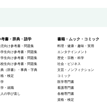
参考書・辞典・語学
書籍・ムック・コミック
幼児向け参考書・問題集
料理・健康・趣味・実用
小学生向け参考書・問題集
エンタテインメント
中学生向け参考書・問題集
歴史・宗教・科学
高校生向け参考書・問題集
社会・ビジネス
辞典（辞書）・事典・字典
文芸・ノンフィクション
資格・検定
コミック
語学
医学専門書
進学・就職
看護専門書
大人の学び直し
各種専門書
資格・検定