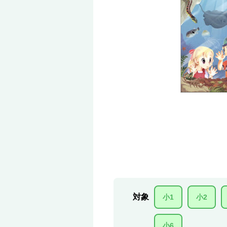
対象
小1
小2
小6