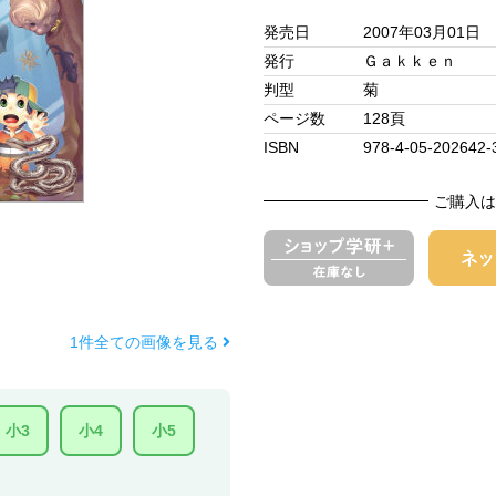
発売日
2007年03月01日
発行
Ｇａｋｋｅｎ
判型
菊
ページ数
128頁
ISBN
978-4-05-202642-
ご購入は
1件全ての画像を見る
小3
小4
小5