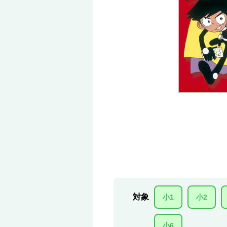
対象
小1
小2
小6