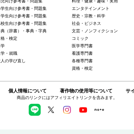
幼児向け参考書・問題集
料理・健康・趣味・実用
小学生向け参考書・問題集
エンタテインメント
中学生向け参考書・問題集
歴史・宗教・科学
高校生向け参考書・問題集
社会・ビジネス
辞典（辞書）・事典・字典
文芸・ノンフィクション
資格・検定
コミック
語学
医学専門書
進学・就職
看護専門書
大人の学び直し
各種専門書
資格・検定
個人情報について
著作物の使用等について
サ
商品のリンクにはアフィリエイトリンクを含みます。