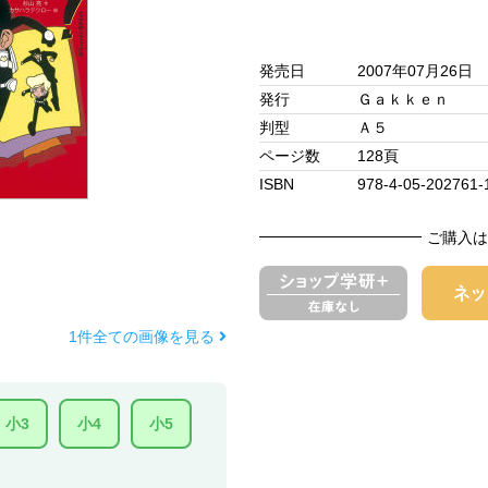
発売日
2007年07月26日
発行
Ｇａｋｋｅｎ
判型
Ａ５
ページ数
128頁
ISBN
978-4-05-202761-
ご購入は
1件全ての画像を見る
小3
小4
小5