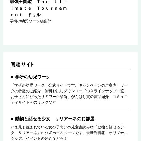
ｔ
最強王図鑑 Ｔｈｅ Ｕｌｔ
ｍ
ｉｍａｔｅ Ｔｏｕｒｎａｍ
ｅｎｔ ドリル
学研の幼児ワーク編集部
学研の幼児ワーク
「学研の幼児ワーク」公式サイトです。キャンペーンのご案内、ワー
クの特徴のご紹介、無料お試しダウンロードつきラインナップ一覧、
お子さんにぴったりのワーク診断、がんばり賞の賞品紹介、コミュニ
ティサイトへのリンクなど
動物と話せる少女 リリアーネのお部屋
いま最も読まれている女の子向けの児童書読み物「動物と話せる少
女 リリアーネ」の公式ホームページです。最新刊情報、オリジナル
グッズ、イベントの紹介なども！