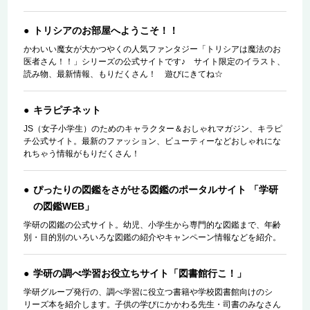
トリシアのお部屋へようこそ！！
かわいい魔女が大かつやくの人気ファンタジー「トリシアは魔法のお
医者さん！！」シリーズの公式サイトです♪ サイト限定のイラスト、
読み物、最新情報、もりだくさん！ 遊びにきてね☆
キラピチネット
JS（女子小学生）のためのキャラクター＆おしゃれマガジン、キラピ
チ公式サイト。最新のファッション、ビューティーなどおしゃれにな
れちゃう情報がもりだくさん！
ぴったりの図鑑をさがせる図鑑のポータルサイト 「学研
の図鑑WEB」
学研の図鑑の公式サイト。幼児、小学生から専門的な図鑑まで、年齢
別・目的別のいろいろな図鑑の紹介やキャンペーン情報などを紹介。
学研の調べ学習お役立ちサイト「図書館行こ！」
学研グループ発行の、調べ学習に役立つ書籍や学校図書館向けのシ
リーズ本を紹介します。子供の学びにかかわる先生・司書のみなさん