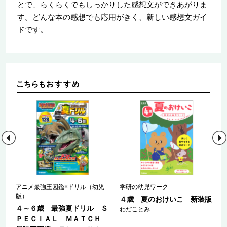
とで、らくらくでもしっかりした感想文ができあがりま
す。どんな本の感想でも応用がきく、新しい感想文ガイ
ドです。
児
アニメ最強王図鑑×ドリル（幼児
学研の幼児ワーク
版）
４歳 夏のおけいこ 新装版
Ｓ
４～６歳 最強夏ドリル Ｓ
わだことみ
Ｈ
ＰＥＣＩＡＬ ＭＡＴＣＨ