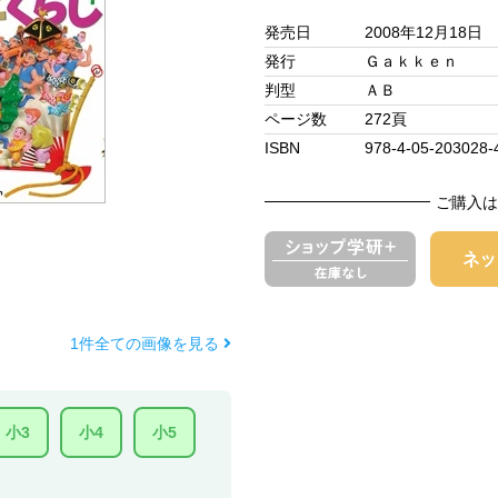
発売日
2008年12月18日
発行
Ｇａｋｋｅｎ
判型
ＡＢ
ページ数
272頁
ISBN
978-4-05-203028-
ご購入は
1件全ての画像を見る
小3
小4
小5