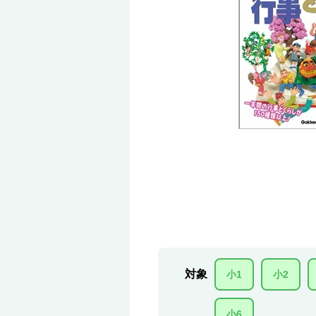
対象
小1
小2
小6