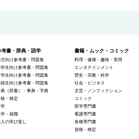
参考書・辞典・語学
書籍・ムック・コミック
幼児向け参考書・問題集
料理・健康・趣味・実用
小学生向け参考書・問題集
エンタテインメント
中学生向け参考書・問題集
歴史・宗教・科学
高校生向け参考書・問題集
社会・ビジネス
辞典（辞書）・事典・字典
文芸・ノンフィクション
資格・検定
コミック
語学
医学専門書
進学・就職
看護専門書
大人の学び直し
各種専門書
資格・検定