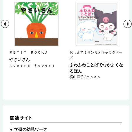
ー
ＰＥＴＩＴ ＰＯＯＫＡ
おしえて！サンリオキャラクター
ズ
やさいさん
す
ふわふわことばでなかよくな
ｔｕｐｅｒａ ｔｕｐｅｒａ
るほん
横山洋子 / ｍｏｃｏ
学研の幼児ワーク