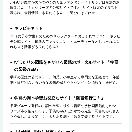
かわいい魔女が大かつやくの人気ファンタジー「トリシアは魔法のお
医者さん！！」シリーズの公式サイトです♪ サイト限定のイラスト、
読み物、最新情報、もりだくさん！ 遊びにきてね☆
キラピチネット
JS（女子小学生）のためのキャラクター＆おしゃれマガジン、キラピ
チ公式サイト。最新のファッション、ビューティーなどおしゃれにな
れちゃう情報がもりだくさん！
ぴったりの図鑑をさがせる図鑑のポータルサイト 「学研
の図鑑WEB」
学研の図鑑の公式サイト。幼児、小学生から専門的な図鑑まで、年齢
別・目的別のいろいろな図鑑の紹介やキャンペーン情報などを紹介。
学研の調べ学習お役立ちサイト「図書館行こ！」
学研グループ発行の、調べ学習に役立つ書籍や学校図書館向けのシ
リーズ本を紹介します。子供の学びにかかわる先生・司書のみなさん
を応援し、より楽しく・実りある調べ学習を支援するサイトです。
「5分後に意外な結末」シリーズ