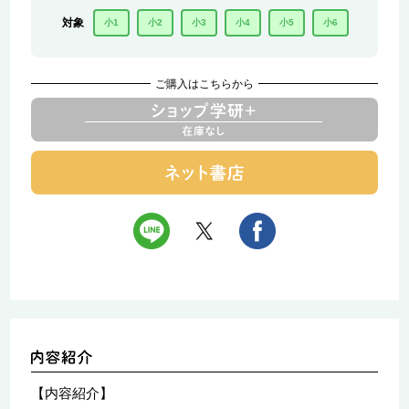
対象
小1
小2
小3
小4
小5
小6
ご購入はこちらから
【内容紹介】