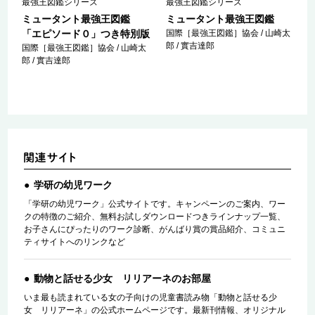
最強王図鑑シリーズ
最強王図鑑シリーズ
ミュータント最強王図鑑
ミュータント最強王図鑑
「エピソード０」つき特別版
国際［最強王図鑑］協会 / 山崎太
郎 / 實吉達郎
国際［最強王図鑑］協会 / 山崎太
郎 / 實吉達郎
学研の幼児ワーク
「学研の幼児ワーク」公式サイトです。キャンペーンのご案内、ワー
クの特徴のご紹介、無料お試しダウンロードつきラインナップ一覧、
お子さんにぴったりのワーク診断、がんばり賞の賞品紹介、コミュニ
ティサイトへのリンクなど
動物と話せる少女 リリアーネのお部屋
いま最も読まれている女の子向けの児童書読み物「動物と話せる少
女 リリアーネ」の公式ホームページです。最新刊情報、オリジナル