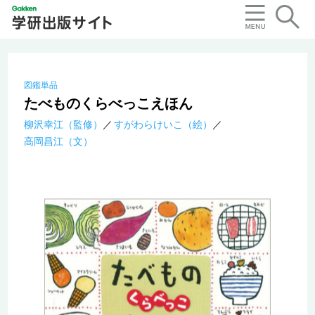
図鑑単品
たべものくらべっこえほん
柳沢幸江（監修）
すがわらけいこ（絵）
高岡昌江（文）