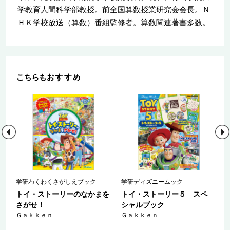
学教育人間科学部教授。前全国算数授業研究会会長。Ｎ
ＨＫ学校放送（算数）番組監修者。算数関連著書多数。
ー
学研わくわくさがしえブック
学研ディズニームック
トイ・ストーリーのなかまを
トイ・ストーリー５ スペ
な
さがせ！
シャルブック
Ｇａｋｋｅｎ
Ｇａｋｋｅｎ