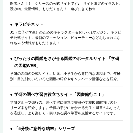
医者さん！！」シリーズの公式サイトです♪ サイト限定のイラスト、
読み物、最新情報、もりだくさん！ 遊びにきてね☆
キラピチネット
JS（女子小学生）のためのキャラクター＆おしゃれマガジン、キラピ
チ公式サイト。最新のファッション、ビューティーなどおしゃれにな
れちゃう情報がもりだくさん！
ぴったりの図鑑をさがせる図鑑のポータルサイト 「学研
の図鑑WEB」
学研の図鑑の公式サイト。幼児、小学生から専門的な図鑑まで、年齢
別・目的別のいろいろな図鑑の紹介やキャンペーン情報などを紹介。
学研の調べ学習お役立ちサイト「図書館行こ！」
学研グループ発行の、調べ学習に役立つ書籍や学校図書館向けのシ
リーズ本を紹介します。子供の学びにかかわる先生・司書のみなさん
を応援し、より楽しく・実りある調べ学習を支援するサイトです。
「5分後に意外な結末」シリーズ