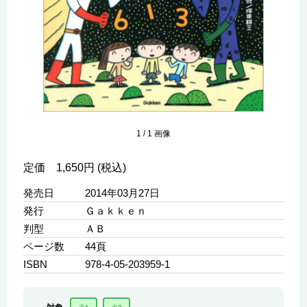
1
/
1
画像
定価 1,650円 (税込)
発売日
2014年03月27日
発行
Ｇａｋｋｅｎ
判型
ＡＢ
ページ数
44頁
ISBN
978-4-05-203959-1