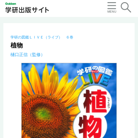
学研の図鑑ＬＩＶＥ（ライブ） ６巻
植物
樋口正信（監修）