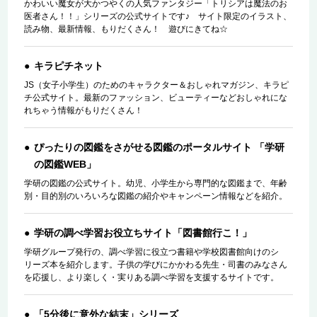
かわいい魔女が大かつやくの人気ファンタジー「トリシアは魔法のお
医者さん！！」シリーズの公式サイトです♪ サイト限定のイラスト、
読み物、最新情報、もりだくさん！ 遊びにきてね☆
キラピチネット
JS（女子小学生）のためのキャラクター＆おしゃれマガジン、キラピ
チ公式サイト。最新のファッション、ビューティーなどおしゃれにな
れちゃう情報がもりだくさん！
ぴったりの図鑑をさがせる図鑑のポータルサイト 「学研
の図鑑WEB」
学研の図鑑の公式サイト。幼児、小学生から専門的な図鑑まで、年齢
別・目的別のいろいろな図鑑の紹介やキャンペーン情報などを紹介。
学研の調べ学習お役立ちサイト「図書館行こ！」
学研グループ発行の、調べ学習に役立つ書籍や学校図書館向けのシ
リーズ本を紹介します。子供の学びにかかわる先生・司書のみなさん
を応援し、より楽しく・実りある調べ学習を支援するサイトです。
「5分後に意外な結末」シリーズ