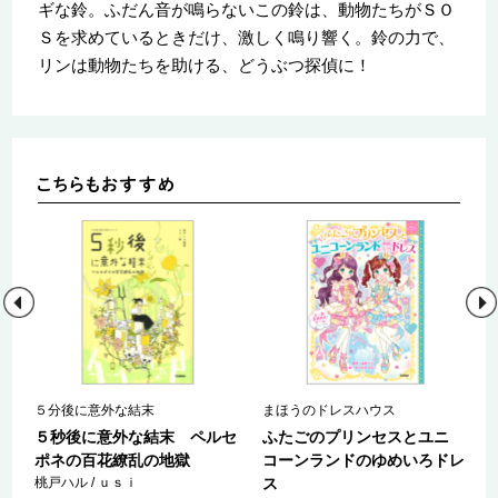
ギな鈴。ふだん音が鳴らないこの鈴は、動物たちがＳＯ
Ｓを求めているときだけ、激しく鳴り響く。鈴の力で、
リンは動物たちを助ける、どうぶつ探偵に！
５分後に意外な結末
まほうのドレスハウス
ロ
５秒後に意外な結末 ペルセ
ふたごのプリンセスとユニ
ポネの百花繚乱の地獄
コーンランドのゆめいろドレ
桃戸ハル / ｕｓｉ
ス