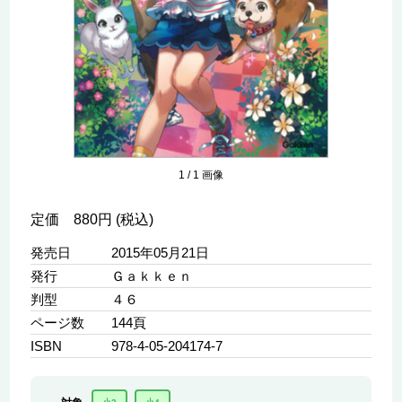
1
/
1
画像
定価 880円 (税込)
発売日
2015年05月21日
発行
Ｇａｋｋｅｎ
判型
４６
ページ数
144頁
ISBN
978-4-05-204174-7