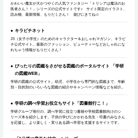
かわいい魔女が大かつやくの人気ファンタジー「トリシアは魔法のお
医者さん！！」シリーズの公式サイトです♪ サイト限定のイラスト、
読み物、最新情報、もりだくさん！ 遊びにきてね☆
キラピチネット
JS（女子小学生）のためのキャラクター＆おしゃれマガジン、キラピ
チ公式サイト。最新のファッション、ビューティーなどおしゃれにな
れちゃう情報がもりだくさん！
ぴったりの図鑑をさがせる図鑑のポータルサイト 「学研
の図鑑WEB」
学研の図鑑の公式サイト。幼児、小学生から専門的な図鑑まで、年齢
別・目的別のいろいろな図鑑の紹介やキャンペーン情報などを紹介。
学研の調べ学習お役立ちサイト「図書館行こ！」
学研グループ発行の、調べ学習に役立つ書籍や学校図書館向けのシ
リーズ本を紹介します。子供の学びにかかわる先生・司書のみなさん
を応援し、より楽しく・実りある調べ学習を支援するサイトです。