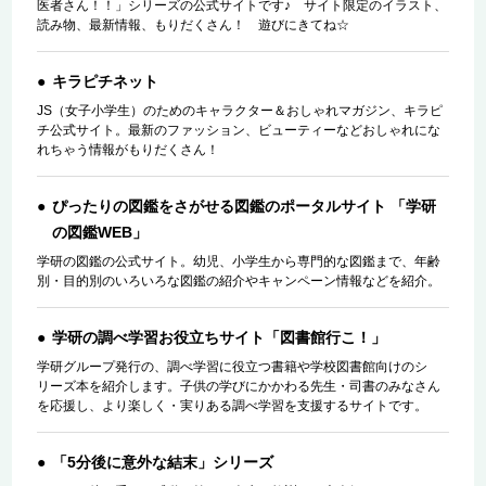
医者さん！！」シリーズの公式サイトです♪ サイト限定のイラスト、
読み物、最新情報、もりだくさん！ 遊びにきてね☆
キラピチネット
JS（女子小学生）のためのキャラクター＆おしゃれマガジン、キラピ
チ公式サイト。最新のファッション、ビューティーなどおしゃれにな
れちゃう情報がもりだくさん！
ぴったりの図鑑をさがせる図鑑のポータルサイト 「学研
の図鑑WEB」
学研の図鑑の公式サイト。幼児、小学生から専門的な図鑑まで、年齢
別・目的別のいろいろな図鑑の紹介やキャンペーン情報などを紹介。
学研の調べ学習お役立ちサイト「図書館行こ！」
学研グループ発行の、調べ学習に役立つ書籍や学校図書館向けのシ
リーズ本を紹介します。子供の学びにかかわる先生・司書のみなさん
を応援し、より楽しく・実りある調べ学習を支援するサイトです。
「5分後に意外な結末」シリーズ