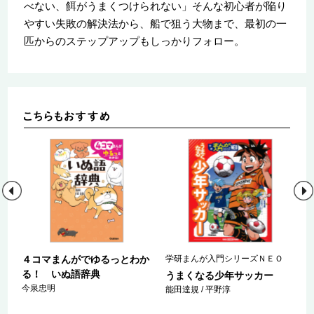
べない、餌がうまくつけられない」そんな初心者が陥り
やすい失敗の解決法から、船で狙う大物まで、最初の一
匹からのステップアップもしっかりフォロー。
４コマまんがでゆるっとわか
学研まんが入門シリーズＮＥＯ
る！ いぬ語辞典
うまくなる少年サッカー
今泉忠明
振
能田達規 / 平野淳
）