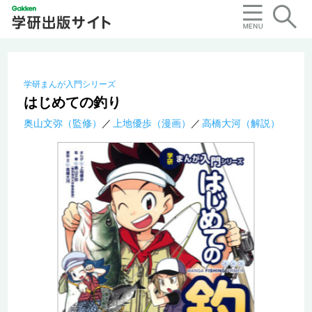
学研まんが入門シリーズ
はじめての釣り
奥山文弥（監修）
上地優歩（漫画）
高橋大河（解説）