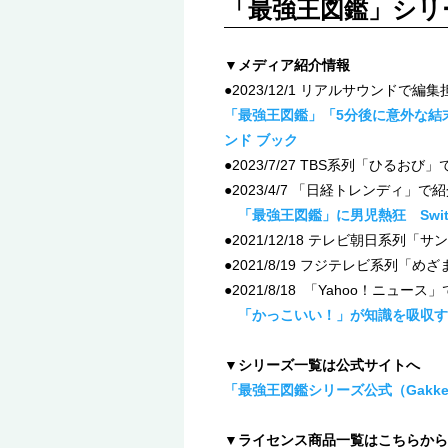
「最強王図鑑」シリ
▼メディア紹介情報
●2023/12/1 リアルサウンド
「最強王図鑑」「5分後に意外な結末
ンド ブック
●2023/7/27 TBS系列「ひるお
●2023/4/7 「日経トレンディ」
「最強王図鑑」に男児熱狂 Swi
●2021/12/18 テレビ朝日系
●2021/8/19 フジテレビ系列
●2021/8/18 「Yahoo！ニュ
「かっこいい！」が知識を吸収す
▼シリーズ一覧は公式サイトへ
「最強王図鑑シリーズ公式（Gakk
▼ライセンス商品一覧はこちらから