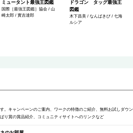
ミュータント最強王図鑑
ドラゴン タッグ最強王
国際［最強王図鑑］協会 / 山
図鑑
崎太郎 / 實吉達郎
木下昌美 / なんばきび / 七海
ルシア
す。キャンペーンのご案内、ワークの特徴のご紹介、無料お試しダウン
ばり賞の賞品紹介、コミュニティサイトへのリンクなど
ネのお部屋