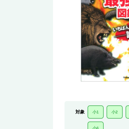
対象
小1
小2
小6