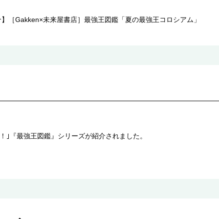
】［Gakken×未来屋書店］最強王図鑑「夏の最強王コロシアム」
ー！！｣『最強王図鑑』シリーズが紹介されました。