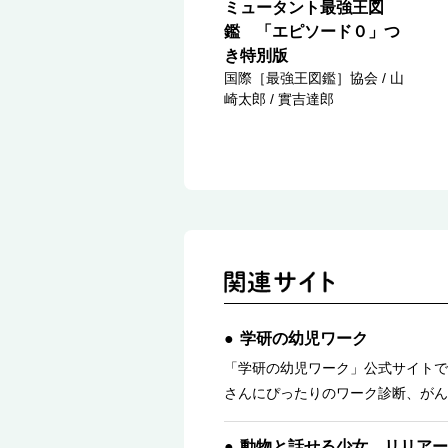
ミュータント最強王図
鑑 「エピソード０」つ
き特別版
国際［最強王図鑑］協会 / 山
崎太郎 / 實吉達郎
学研の幼児ワーク
「学研の幼児ワーク」公式サイトで
さんにぴったりのワーク診断、がん
動物と話せる少女 リリアー