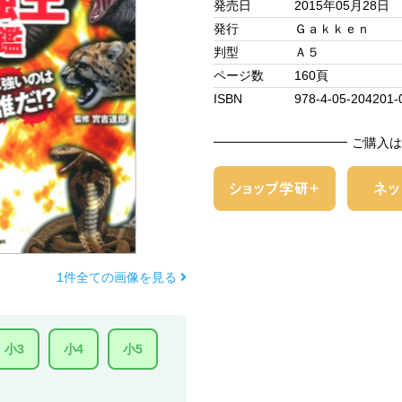
発売日
2015年05月28日
発行
Ｇａｋｋｅｎ
判型
Ａ５
ページ数
160頁
ISBN
978-4-05-204201-
ご購入は
1件全ての画像を見る
小3
小4
小5