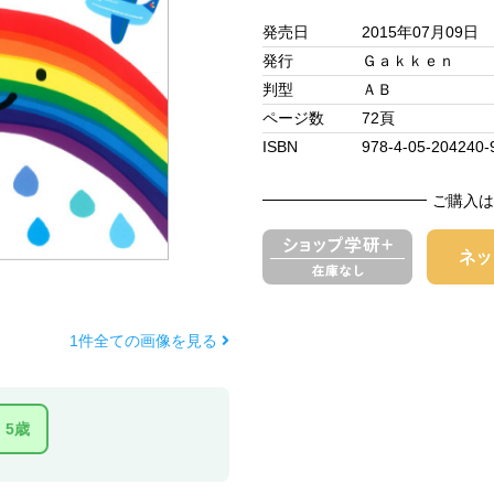
発売日
2015年07月09日
発行
Ｇａｋｋｅｎ
判型
ＡＢ
ページ数
72頁
ISBN
978-4-05-204240-
ご購入は
1件全ての画像を見る
5歳