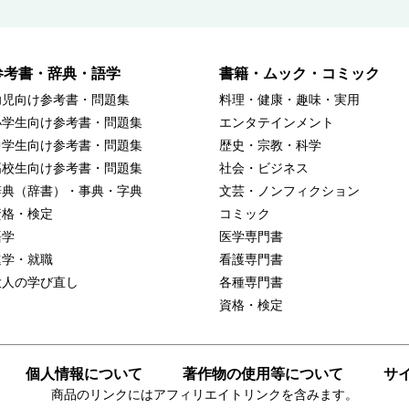
参考書・辞典・語学
書籍・ムック・コミック
幼児向け参考書・問題集
料理・健康・趣味・実用
小学生向け参考書・問題集
エンタテインメント
中学生向け参考書・問題集
歴史・宗教・科学
高校生向け参考書・問題集
社会・ビジネス
辞典（辞書）・事典・字典
文芸・ノンフィクション
資格・検定
コミック
語学
医学専門書
進学・就職
看護専門書
大人の学び直し
各種専門書
資格・検定
個人情報について
著作物の使用等について
サ
商品のリンクにはアフィリエイトリンクを含みます。