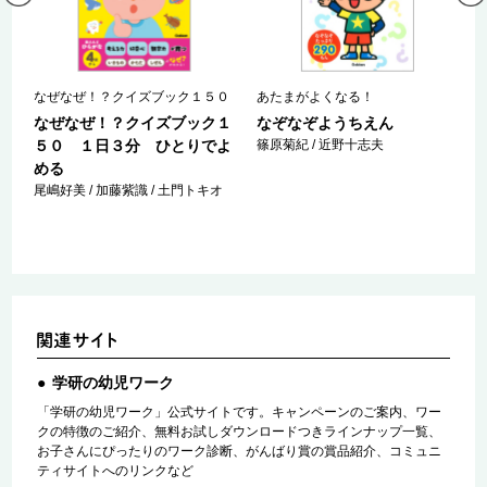
こ
なぜなぜ！？クイズブック１５０
あたまがよくなる！
道
なぜなぜ！？クイズブック１
なぞなぞようちえん
５０ １日３分 ひとりでよ
篠原菊紀 / 近野十志夫
める
尾嶋好美 / 加藤紫識 / 土門トキオ
学研の幼児ワーク
「学研の幼児ワーク」公式サイトです。キャンペーンのご案内、ワー
クの特徴のご紹介、無料お試しダウンロードつきラインナップ一覧、
お子さんにぴったりのワーク診断、がんばり賞の賞品紹介、コミュニ
ティサイトへのリンクなど