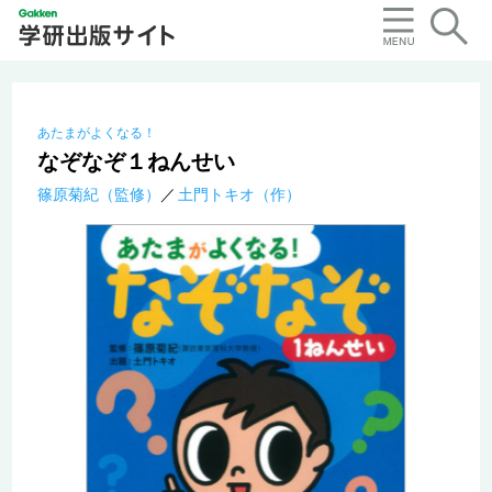
あたまがよくなる！
なぞなぞ１ねんせい
篠原菊紀（監修）
土門トキオ（作）