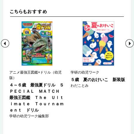
児
アニメ最強王図鑑×ドリル（幼児
学研の幼児ワーク
版）
５歳 夏のおけいこ 新装版
Ｓ
４～６歳 最強夏ドリル Ｓ
わだことみ
Ｈ
ＰＥＣＩＡＬ ＭＡＴＣＨ
ｔ
最強王図鑑 Ｔｈｅ Ｕｌｔ
ｍ
ｉｍａｔｅ Ｔｏｕｒｎａｍ
ｅｎｔ ドリル
学研の幼児ワーク編集部