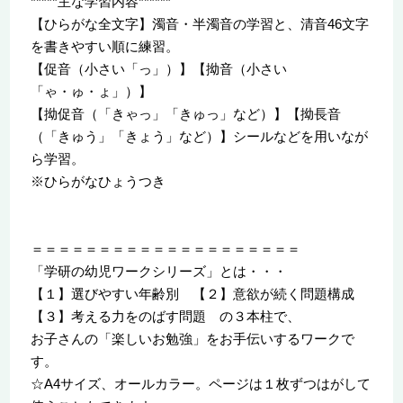
*****主な学習内容******
【ひらがな全文字】濁音・半濁音の学習と、清音46文字
を書きやすい順に練習。
【促音（小さい「っ」）】【拗音（小さい
「ゃ・ゅ・ょ」）】
【拗促音（「きゃっ」「きゅっ」など）】【拗長音
（「きゅう」「きょう」など）】シールなどを用いなが
ら学習。
※ひらがなひょうつき
＝＝＝＝＝＝＝＝＝＝＝＝＝＝＝＝＝＝＝＝
「学研の幼児ワークシリーズ」とは・・・
【１】選びやすい年齢別 【２】意欲が続く問題構成
【３】考える力をのばす問題 の３本柱で、
お子さんの「楽しいお勉強」をお手伝いするワークで
す。
☆A4サイズ、オールカラー。ページは１枚ずつはがして