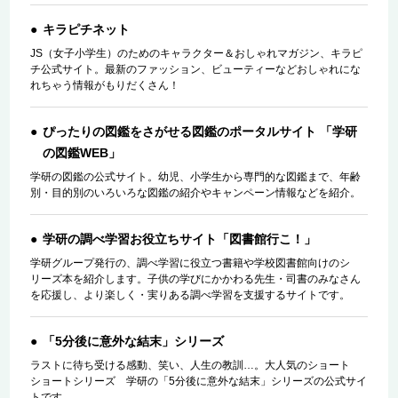
キラピチネット
JS（女子小学生）のためのキャラクター＆おしゃれマガジン、キラピ
チ公式サイト。最新のファッション、ビューティーなどおしゃれにな
れちゃう情報がもりだくさん！
ぴったりの図鑑をさがせる図鑑のポータルサイト 「学研
の図鑑WEB」
学研の図鑑の公式サイト。幼児、小学生から専門的な図鑑まで、年齢
別・目的別のいろいろな図鑑の紹介やキャンペーン情報などを紹介。
学研の調べ学習お役立ちサイト「図書館行こ！」
学研グループ発行の、調べ学習に役立つ書籍や学校図書館向けのシ
リーズ本を紹介します。子供の学びにかかわる先生・司書のみなさん
を応援し、より楽しく・実りある調べ学習を支援するサイトです。
「5分後に意外な結末」シリーズ
ラストに待ち受ける感動、笑い、人生の教訓…。大人気のショート
ショートシリーズ 学研の「5分後に意外な結末」シリーズの公式サイ
トです。